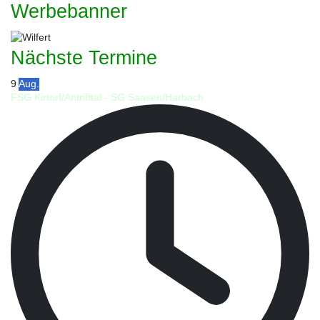
Werbebanner
Nächste Termine
9
Aug.
FSG Kirtorf/Antrifttal - SG Saasen/Harbach