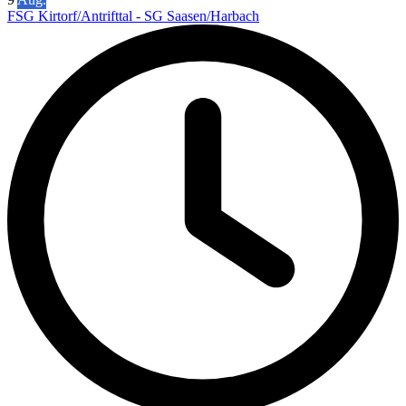
FSG Kirtorf/Antrifttal - SG Saasen/Harbach