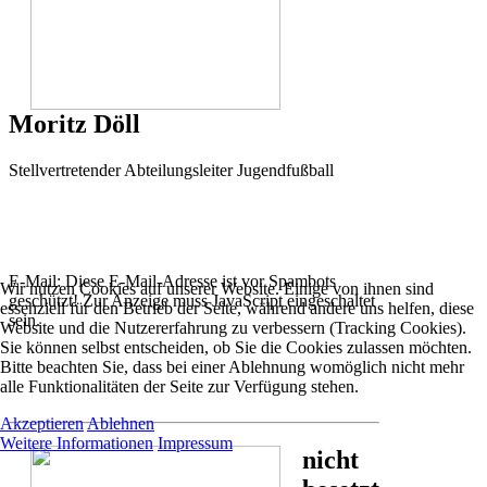
Moritz Döll
Stellvertretender Abteilungsleiter Jugendfußball
E-Mail:
Diese E-Mail-Adresse ist vor Spambots
Wir nutzen Cookies auf unserer Website. Einige von ihnen sind
geschützt! Zur Anzeige muss JavaScript eingeschaltet
essenziell für den Betrieb der Seite, während andere uns helfen, diese
sein.
Website und die Nutzererfahrung zu verbessern (Tracking Cookies).
Sie können selbst entscheiden, ob Sie die Cookies zulassen möchten.
Bitte beachten Sie, dass bei einer Ablehnung womöglich nicht mehr
alle Funktionalitäten der Seite zur Verfügung stehen.
Akzeptieren
Ablehnen
Weitere Informationen
Impressum
nicht